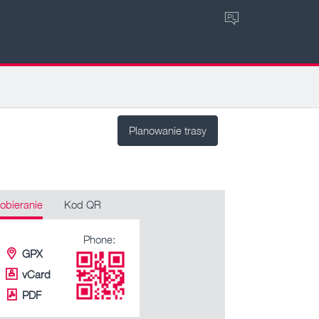
PL
Planowanie trasy
obieranie
Kod QR
Phone:
GPX
vCard
PDF