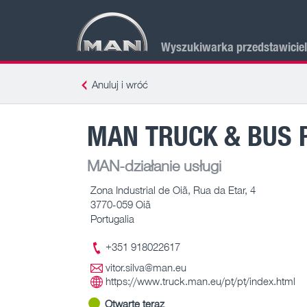
Wyszukiwarka przedstawicie
Anuluj i wróć
MAN TRUCK & BUS 
MAN-działanie usługi
Zona Industrial de Oiã, Rua da Etar, 4
3770-059 Oiã
Portugalia
+351 918022617
vitor.silva@man.eu
https://www.truck.man.eu/pt/pt/index.html
Otwarte teraz