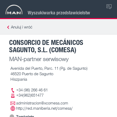
PL
Wyszukiwarka przedstawicielstw
Anuluj i wróć
CONSORCIO DE MECÁNICOS
SAGUNTO, S.L. (COMESA)
MAN-partner serwisowy
Avenida del Puerto, Parc. 11 (Pg. de Sagunto)
46520 Puerto de Sagunto
Hiszpania
+34 (96) 266 46 61
+34(962)651477
administracion@xcomesa.com
http://red.maniberia.net/comesa/
Zamknięte