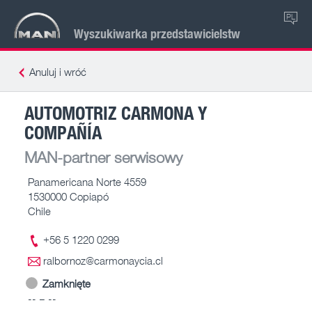
PL
Wyszukiwarka przedstawicielstw
Anuluj i wróć
AUTOMOTRIZ CARMONA Y
COMPAÑÍA
MAN-partner serwisowy
Panamericana Norte 4559
1530000 Copiapó
Chile
+56 5 1220 0299
ralbornoz@carmonaycia.cl
Zamknięte
-- – --