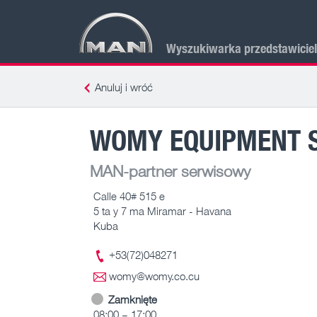
Wyszukiwarka przedstawicie
Anuluj i wróć
WOMY EQUIPMENT S
MAN-partner serwisowy
Calle 40# 515 e
5 ta y 7 ma Miramar - Havana
Kuba
+53(72)048271
womy@womy.co.cu
Zamknięte
08:00 – 17:00