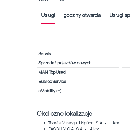
Usługi
godziny otwarcia
Usługi sp
Serwis
Sprzedaż pojazdów nowych
MAN TopUsed
BusTopService
eMobility (+)
Okoliczne lokalizacje
Tomás Mintegui Urigüen, S.A. - 11 km
PASCH Y CIA. S.A. - 14 km