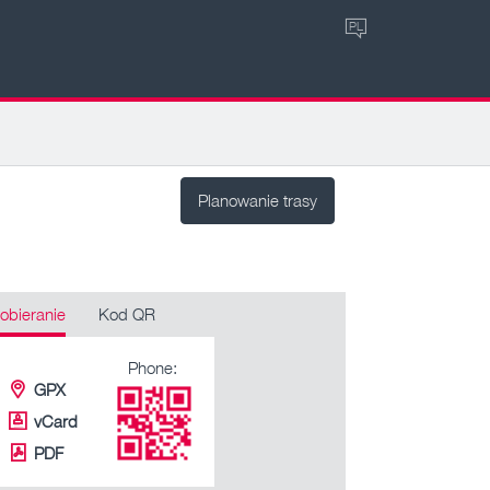
PL
Planowanie trasy
obieranie
Kod QR
Phone:
GPX
vCard
PDF