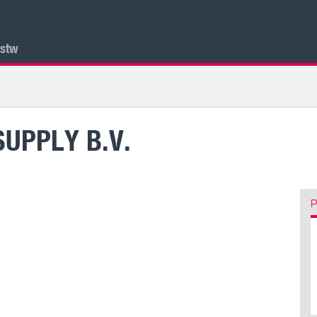
lstw
UPPLY B.V.
P