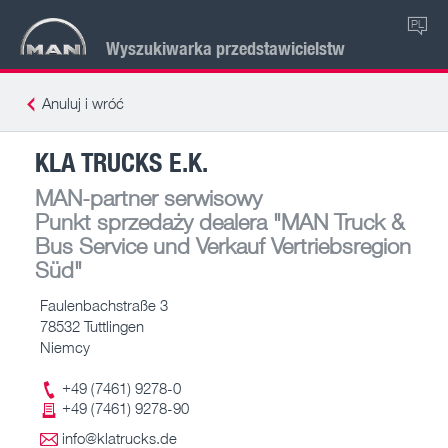
PL
Wyszukiwarka przedstawicielstw
Anuluj i wróć
KLA TRUCKS E.K.
MAN-partner serwisowy
Punkt sprzedaży dealera
"MAN Truck &
Bus Service und Verkauf Vertriebsregion
Süd"
Faulenbachstraße 3
78532 Tuttlingen
Niemcy
+49 (7461) 9278-0
+49 (7461) 9278-90
info@klatrucks.de