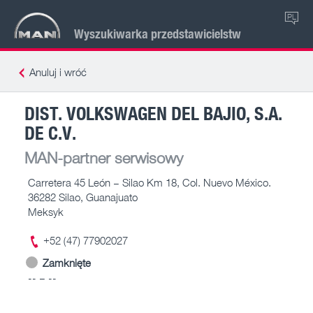
PL
Wyszukiwarka przedstawicielstw
Anuluj i wróć
DIST. VOLKSWAGEN DEL BAJIO, S.A.
DE C.V.
MAN-partner serwisowy
Carretera 45 León – Silao Km 18, Col. Nuevo México.
36282 Silao, Guanajuato
Meksyk
+52 (47) 77902027
Zamknięte
-- – --