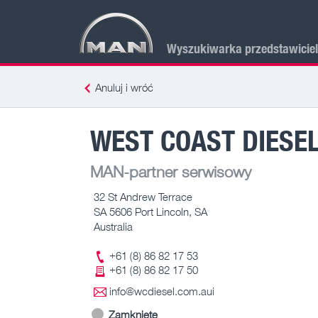
Wyszukiwarka przedstawicie
Anuluj i wróć
WEST COAST DIESEL
MAN-partner serwisowy
32 St Andrew Terrace
SA 5606 Port Lincoln, SA
Australia
+61 (8) 86 82 17 53
+61 (8) 86 82 17 50
info@wcdiesel.com.aui
Zamknięte