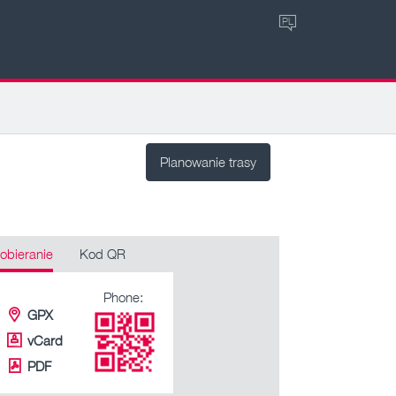
PL
Planowanie trasy
obieranie
Kod QR
Phone:
GPX
vCard
PDF