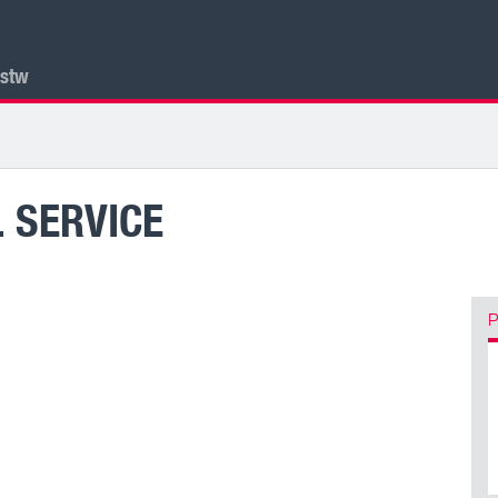
lstw
 SERVICE
P