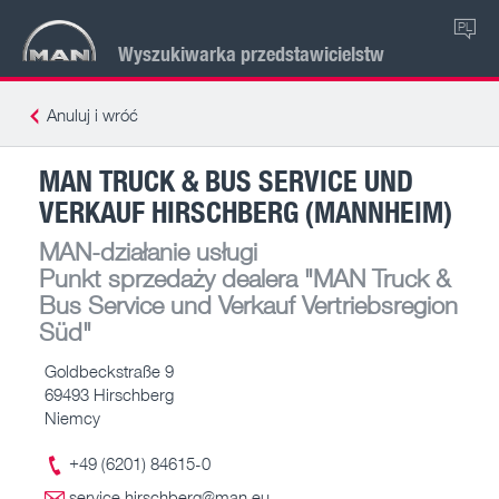
PL
Wyszukiwarka przedstawicielstw
Anuluj i wróć
MAN TRUCK & BUS SERVICE UND
VERKAUF HIRSCHBERG (MANNHEIM)
MAN-działanie usługi
Punkt sprzedaży dealera
"MAN Truck &
Bus Service und Verkauf Vertriebsregion
Süd"
Goldbeckstraße 9
69493 Hirschberg
Niemcy
+49 (6201) 84615-0
service.hirschberg@man.eu