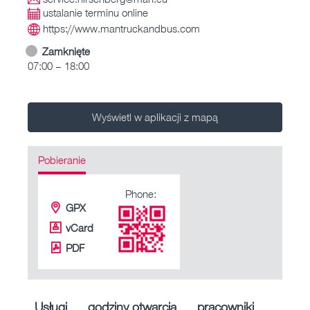
ustalanie terminu online
https://www.mantruckandbus.com
Zamknięte
07:00 – 18:00
Wyświetl w aplikacji z mapą
Pobieranie
Phone:
GPX
vCard
PDF
Usługi
godziny otwarcia
pracowniki