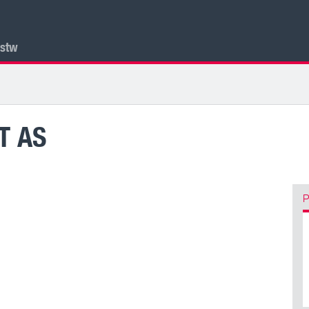
lstw
T AS
P