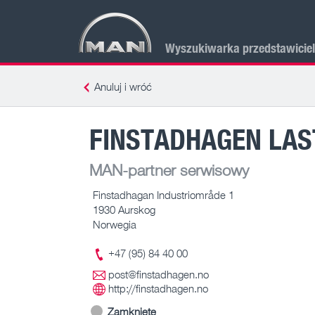
Wyszukiwarka przedstawicie
Anuluj i wróć
FINSTADHAGEN LAS
MAN-partner serwisowy
Finstadhagan Industriområde 1
1930 Aurskog
Norwegia
+47 (95) 84 40 00
post@finstadhagen.no
http://finstadhagen.no
Zamknięte