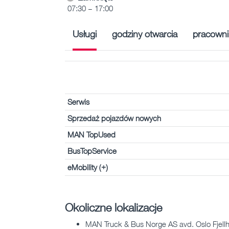
07:30 – 17:00
Usługi
godziny otwarcia
pracowni
Serwis
Sprzedaż pojazdów nowych
MAN TopUsed
BusTopService
eMobility (+)
Okoliczne lokalizacje
MAN Truck & Bus Norge AS avd. Oslo Fjell