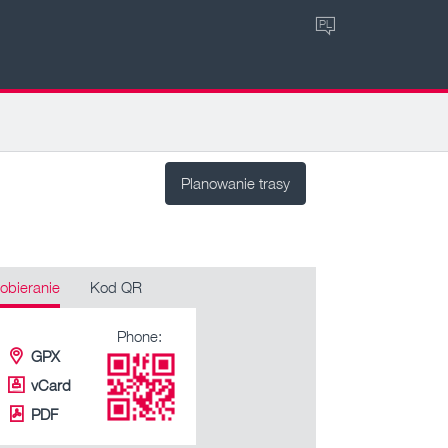
PL
Planowanie trasy
obieranie
Kod QR
Phone:
GPX
vCard
PDF