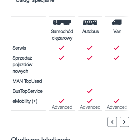
Samochód
Autobus
Van
ciężarowy
Serwis
Sprzedaż
pojazdów
nowych
MAN TopUsed
BusTopService
eMobility (+)
Advanced
Advanced
Advanced
Okoliczne lokalizacje