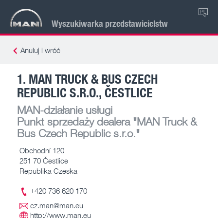
PL
Wyszukiwarka przedstawicielstw
Anuluj i wróć
1. MAN TRUCK & BUS CZECH
REPUBLIC S.R.O., ČESTLICE
MAN-działanie usługi
Punkt sprzedaży dealera
"MAN Truck &
Bus Czech Republic s.r.o."
Obchodní 120
251 70 Čestlice
Republika Czeska
+420 736 620 170
cz.man@man.eu
http://www.man.eu