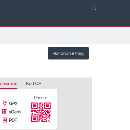
PL
Planowanie trasy
obieranie
Kod QR
Phone:
GPX
vCard
PDF