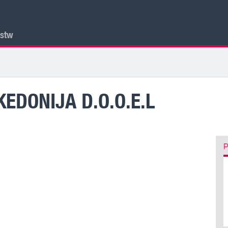
lstw
EDONIJA D.O.O.E.L
P