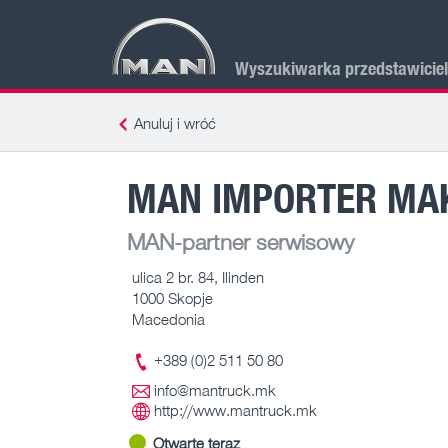
Wyszukiwarka przedstawicie
Anuluj i wróć
MAN IMPORTER MAK
MAN-partner serwisowy
ulica 2 br. 84, Ilinden
1000 Skopje
Macedonia
+389 (0)2 511 50 80
info@mantruck.mk
http://www.mantruck.mk
Otwarte teraz