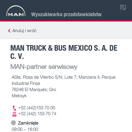
PL
Wyszukiwarka przedstawicielstw
Anuluj i wróć
MAN TRUCK & BUS MEXICO S. A. DE
C. V.
MAN-partner serwisowy
ASta. Rosa de Viterbo S/N; Lote 7; Manzana II, Parque
Industrial Finsa
76246 El Marqués; Qro
Meksyk
+52 (442)153 70 00
+52 (442) 153 70 74
Zamknięte
09:00 – 16:00