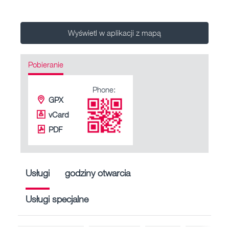
Wyświetl w aplikacji z mapą
Pobieranie
Phone:
GPX
vCard
PDF
Usługi
godziny otwarcia
Usługi specjalne