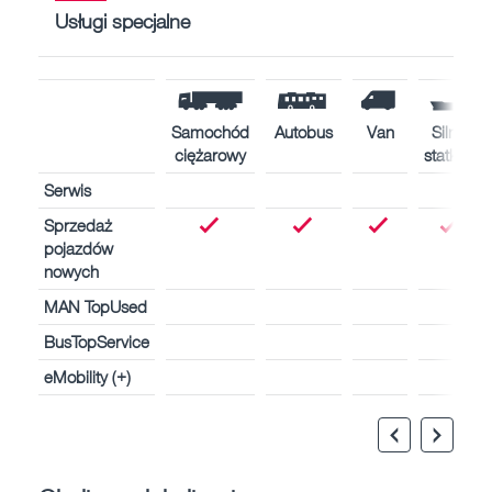
Usługi specjalne
Samochód
Autobus
Van
Silniki
ciężarowy
statków
Serwis
Sprzedaż
pojazdów
nowych
MAN TopUsed
BusTopService
eMobility (+)