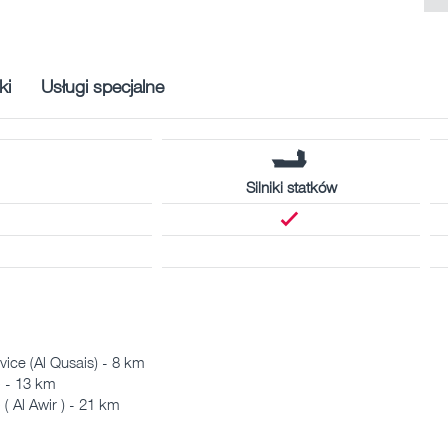
ki
Usługi specjalne
Silniki statków
ice (Al Qusais) - 8 km
 - 13 km
 Al Awir ) - 21 km