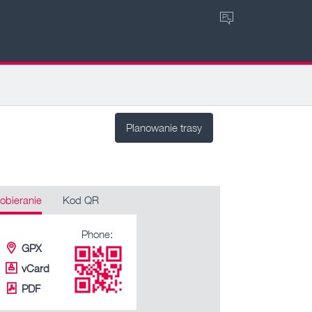
PL
Planowanie trasy
obieranie
Kod QR
Phone:
GPX
vCard
PDF