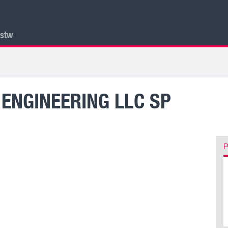
lstw
ENGINEERING LLC SP
P