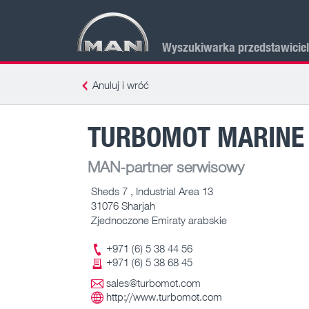
Wyszukiwarka przedstawicie
Anuluj i wróć
TURBOMOT MARINE 
MAN-partner serwisowy
Sheds 7 , Industrial Area 13
31076 Sharjah
Zjednoczone Emiraty arabskie
+971 (6) 5 38 44 56
+971 (6) 5 38 68 45
sales@turbomot.com
http://www.turbomot.com