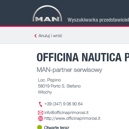
Wyszukiwarka przedstawicie
Anuluj i wróć
OFFICINA NAUTICA 
MAN-partner serwisowy
Loc. Pispino
58019 Porto S. Stefano
Włochy
+39 (347) 9 06 90 64
info@officinaprimorosi.it
http://www.officinaprimorosi.it
Otwarte teraz