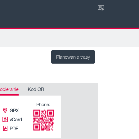
PL
Planowanie trasy
obieranie
Kod QR
Phone:
GPX
vCard
PDF