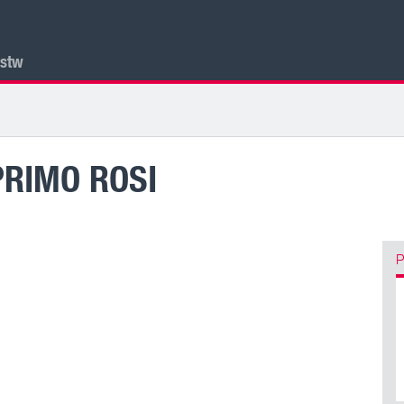
lstw
PRIMO ROSI
P