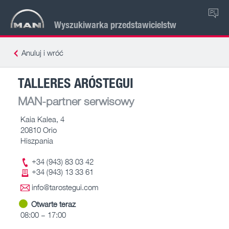
PL
Wyszukiwarka przedstawicielstw
Anuluj i wróć
TALLERES ARÓSTEGUI
MAN-partner serwisowy
Kaia Kalea, 4
20810 Orio
Hiszpania
+34 (943) 83 03 42
+34 (943) 13 33 61
info@tarostegui.com
Otwarte teraz
08:00 – 17:00