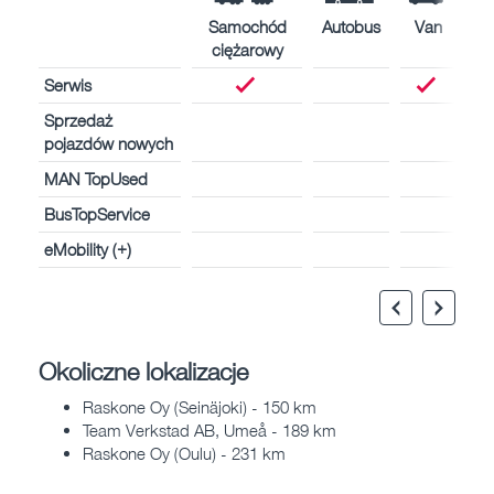
Samochód
Autobus
Van
ciężarowy
Serwis
Sprzedaż
pojazdów nowych
MAN TopUsed
BusTopService
eMobility (+)
Okoliczne lokalizacje
Raskone Oy (Seinäjoki) - 150 km
Team Verkstad AB, Umeå - 189 km
Raskone Oy (Oulu) - 231 km