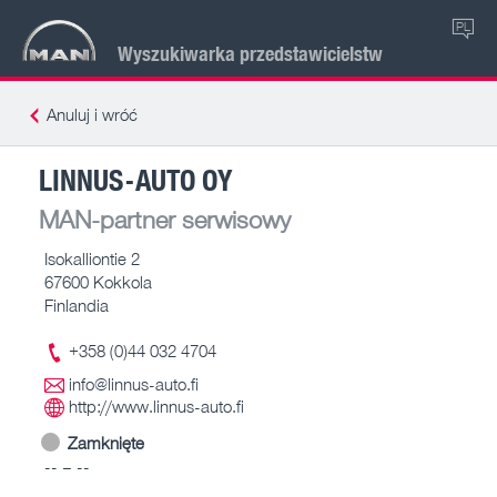
PL
Wyszukiwarka przedstawicielstw
Anuluj i wróć
LINNUS-AUTO OY
MAN-partner serwisowy
Isokalliontie 2
67600 Kokkola
Finlandia
+358 (0)44 032 4704
info@linnus-auto.fi
http://www.linnus-auto.fi
Zamknięte
-- – --