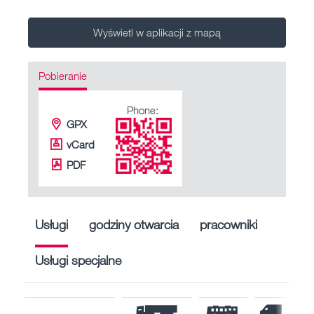
Wyświetl w aplikacji z mapą
Pobieranie
Phone:
GPX
vCard
PDF
Usługi
godziny otwarcia
pracowniki
Usługi specjalne