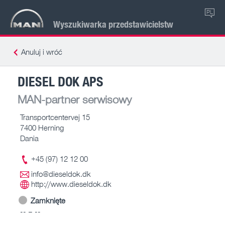
PL
Wyszukiwarka przedstawicielstw
Anuluj i wróć
DIESEL DOK APS
MAN-partner serwisowy
Transportcentervej 15
7400 Herning
Dania
+45 (97) 12 12 00
info@dieseldok.dk
http://www.dieseldok.dk
Zamknięte
-- – --