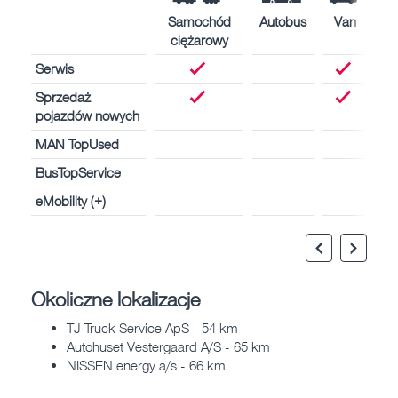
Samochód
Autobus
Van
ciężarowy
Serwis
Sprzedaż
pojazdów nowych
MAN TopUsed
BusTopService
eMobility (+)
Okoliczne lokalizacje
TJ Truck Service ApS - 54 km
Autohuset Vestergaard A/S - 65 km
NISSEN energy a/s - 66 km