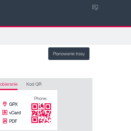
PL
Planowanie trasy
obieranie
Kod QR
Phone:
GPX
vCard
PDF