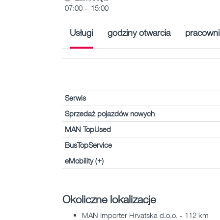
07:00 – 15:00
Usługi
godziny otwarcia
pracowni
Serwis
Sprzedaż pojazdów nowych
MAN TopUsed
BusTopService
eMobility (+)
Okoliczne lokalizacje
MAN Importer Hrvatska d.o.o. - 112 km