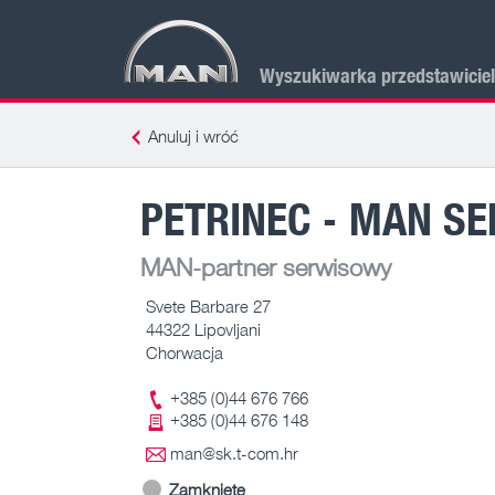
Wyszukiwarka przedstawicie
Anuluj i wróć
PETRINEC - MAN SE
MAN-partner serwisowy
Svete Barbare 27
44322 Lipovljani
Chorwacja
+385 (0)44 676 766
+385 (0)44 676 148
man@sk.t-com.hr
Zamknięte