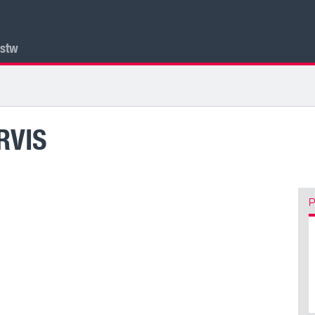
lstw
RVIS
P