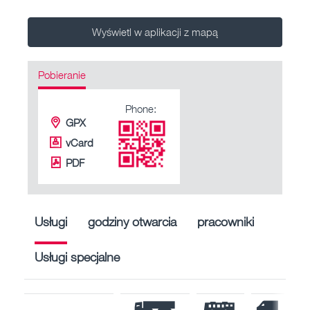
Wyświetl w aplikacji z mapą
Pobieranie
Phone:
GPX
vCard
PDF
Usługi
godziny otwarcia
pracowniki
Usługi specjalne