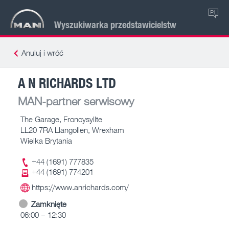
PL
Wyszukiwarka przedstawicielstw
Anuluj i wróć
A N RICHARDS LTD
MAN-partner serwisowy
The Garage, Froncysyllte
LL20 7RA Llangollen, Wrexham
Wielka Brytania
+44 (1691) 777835
+44 (1691) 774201
https://www.anrichards.com/
Zamknięte
06:00 – 12:30