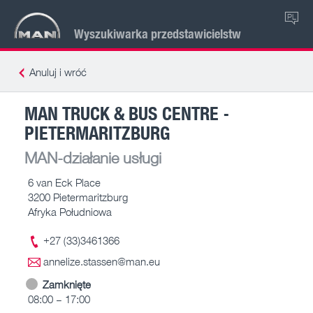
PL
Wyszukiwarka przedstawicielstw
Anuluj i wróć
MAN TRUCK & BUS CENTRE -
PIETERMARITZBURG
MAN-działanie usługi
6 van Eck Place
3200 Pietermaritzburg
Afryka Południowa
+27 (33)3461366
annelize.stassen@man.eu
Zamknięte
08:00 – 17:00