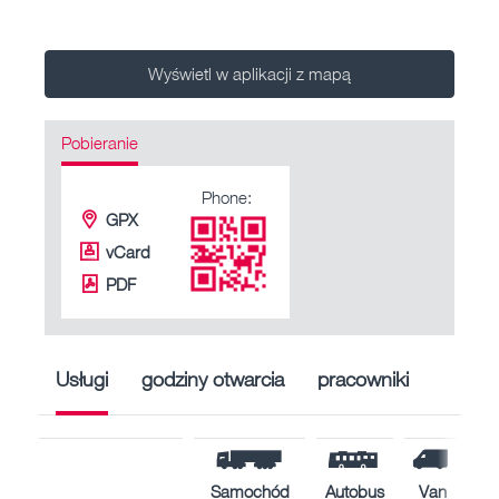
Wyświetl w aplikacji z mapą
Pobieranie
Phone:
GPX
vCard
PDF
Usługi
godziny otwarcia
pracowniki
Samochód
Autobus
Van