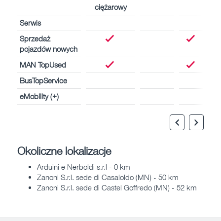
ciężarowy
Serwis
Sprzedaż
pojazdów nowych
MAN TopUsed
BusTopService
eMobility (+)
Okoliczne lokalizacje
Arduini e Nerboldi s.r.l - 0 km
Zanoni S.r.l. sede di Casaloldo (MN) - 50 km
Zanoni S.r.l. sede di Castel Goffredo (MN) - 52 km