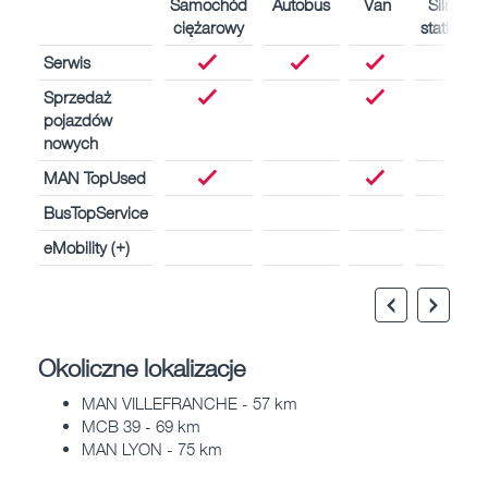
Samochód
Autobus
Van
Silniki
ciężarowy
statków
Serwis
Sprzedaż
pojazdów
nowych
MAN TopUsed
BusTopService
eMobility (+)
Okoliczne lokalizacje
MAN VILLEFRANCHE - 57 km
MCB 39 - 69 km
MAN LYON - 75 km