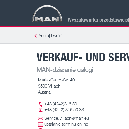
Wyszukiwarka przedstawicie
Anuluj i wróć
VERKAUF- UND SER
MAN-działanie usługi
Maria-Gailer-Str. 40
9500 Villach
Austria
+43 (4242)316 50
+43 (4242) 316 50 33
Service.Villach@man.eu
ustalanie terminu online