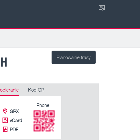
PL
CH
Planowanie trasy
obieranie
Kod QR
Phone:
GPX
vCard
PDF