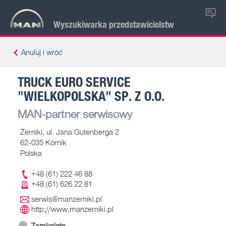
PL
Wyszukiwarka przedstawicielstw
Anuluj i wróć
TRUCK EURO SERVICE
"WIELKOPOLSKA" SP. Z O.O.
MAN-partner serwisowy
Żerniki, ul. Jana Gutenberga 2
62-035 Kórnik
Polska
+48 (61) 222 46 88
+48 (61) 626 22 81
serwis@manzerniki.pl
http://www.manzerniki.pl
Zamknięte