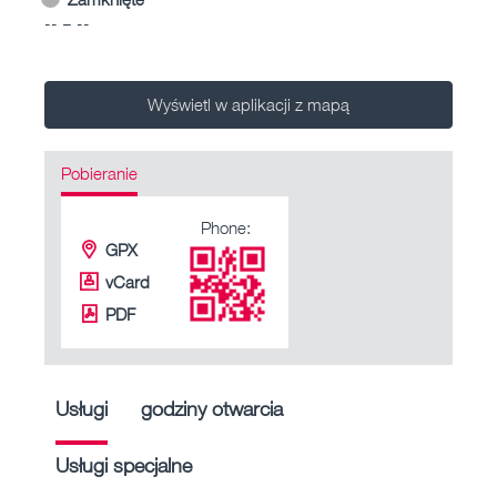
-- – --
Wyświetl w aplikacji z mapą
Pobieranie
Phone:
GPX
vCard
PDF
Usługi
godziny otwarcia
Usługi specjalne