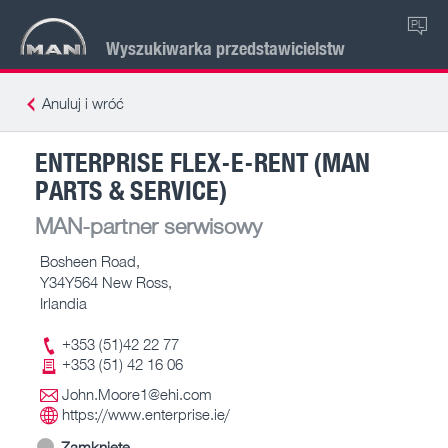
PL
Wyszukiwarka przedstawicielstw
Anuluj i wróć
ENTERPRISE FLEX-E-RENT (MAN
PARTS & SERVICE)
MAN-partner serwisowy
Bosheen Road,
Y34Y564 New Ross,
Irlandia
+353 (51)42 22 77
+353 (51) 42 16 06
John.Moore1@ehi.com
https://www.enterprise.ie/
Zamknięte