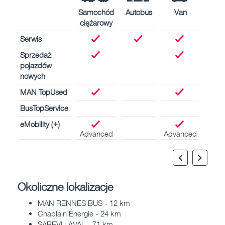
Samochód
Autobus
Van
Silni
ciężarowy
statk
Serwis
Sprzedaż
pojazdów
nowych
MAN TopUsed
BusTopService
eMobility (+)
Advanced
Advanced
Okoliczne lokalizacje
MAN RENNES BUS - 12 km
Chaplain Énergie - 24 km
SAREVI LAVAL - 71 km