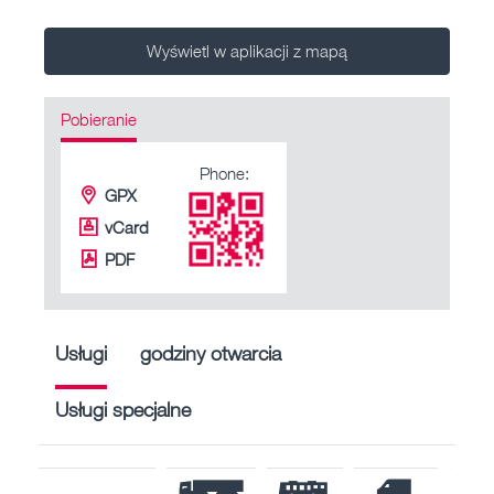
Wyświetl w aplikacji z mapą
Pobieranie
Phone:
GPX
vCard
PDF
Usługi
godziny otwarcia
Usługi specjalne