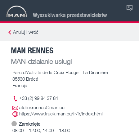
PL
Wyszukiwarka przedstawicielstw
Anuluj i wróć
MAN RENNES
MAN-działanie usługi
Parc d'Activité de la Croix Rouge - La Dinanière
35530 Brécé
Francja
+33 (2) 99 84 37 84
atelier.rennes@man.eu
https://www.truck.man.eu/fr/fr/index.html
Zamknięte
08:00 – 12:00, 14:00 – 18:00