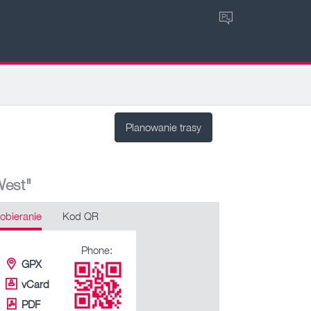
PL
Planowanie trasy
West"
obieranie
Kod QR
Phone:
GPX
vCard
PDF