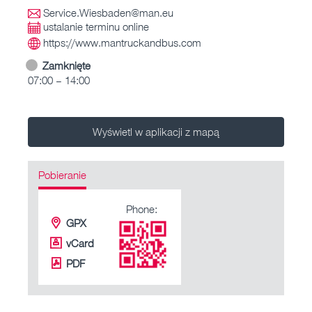
Service.Wiesbaden@man.eu
ustalanie terminu online
https://www.mantruckandbus.com
Zamknięte
07:00 – 14:00
Wyświetl w aplikacji z mapą
Pobieranie
Phone:
GPX
vCard
PDF