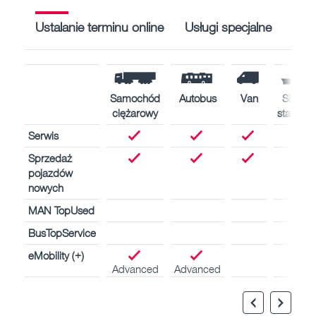
Ustalanie terminu online
Usługi specjalne
Samochód
Autobus
Van
Silniki
ciężarowy
statków
Serwis
Sprzedaż
pojazdów
nowych
MAN TopUsed
BusTopService
eMobility (+)
Advanced
Advanced