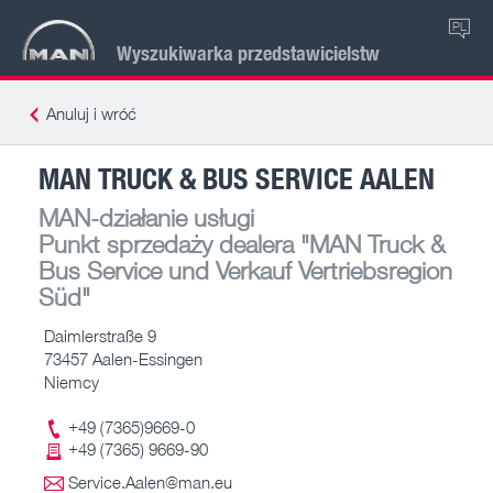
PL
Wyszukiwarka przedstawicielstw
Anuluj i wróć
MAN TRUCK & BUS SERVICE AALEN
MAN-działanie usługi
Punkt sprzedaży dealera
"MAN Truck &
Bus Service und Verkauf Vertriebsregion
Süd"
Daimlerstraße 9
73457 Aalen-Essingen
Niemcy
+49 (7365)9669-0
+49 (7365) 9669-90
Service.Aalen@man.eu