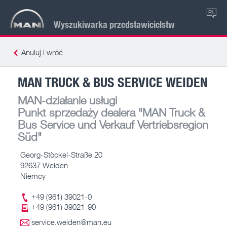
PL
Wyszukiwarka przedstawicielstw
Anuluj i wróć
MAN TRUCK & BUS SERVICE WEIDEN
MAN-działanie usługi
Punkt sprzedaży dealera
"MAN Truck &
Bus Service und Verkauf Vertriebsregion
Süd"
Georg-Stöckel-Straße 20
92637 Weiden
Niemcy
+49 (961) 39021-0
+49 (961) 39021-90
service.weiden@man.eu