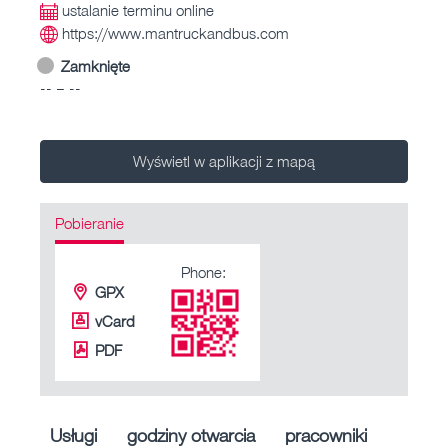
ustalanie terminu online
https://www.mantruckandbus.com
Zamknięte
-- – --
Wyświetl w aplikacji z mapą
Pobieranie
Phone:
GPX
vCard
PDF
Usługi
godziny otwarcia
pracowniki