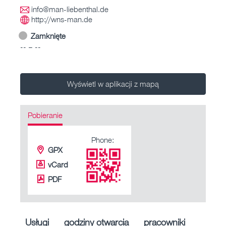
info@man-liebenthal.de
http://wns-man.de
Zamknięte
-- – --
Wyświetl w aplikacji z mapą
Pobieranie
Phone:
GPX
vCard
PDF
Usługi
godziny otwarcia
pracowniki