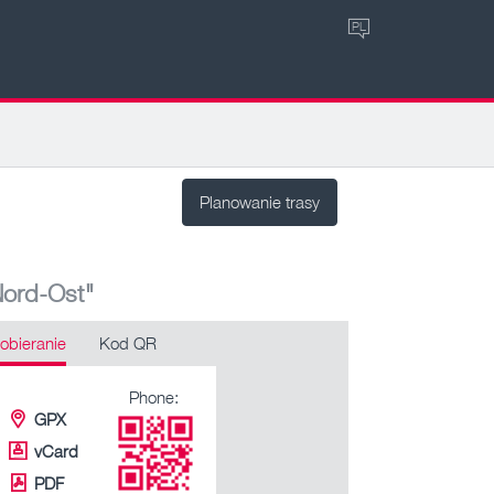
PL
Planowanie trasy
Nord-Ost"
obieranie
Kod QR
Phone:
GPX
vCard
PDF