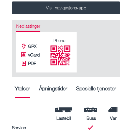
Vis i navigasjons-app
Nedlastinger
Phone:
GPX
vCard
PDF
Ytelser
Åpningstider
Spesielle tjenester
Lastebil
Buss
Van
Service