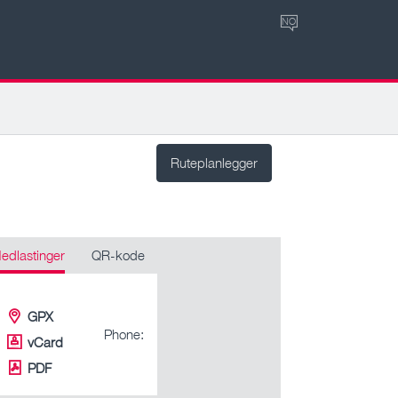
NO
Ruteplanlegger
edlastinger
QR-kode
GPX
Phone:
vCard
PDF