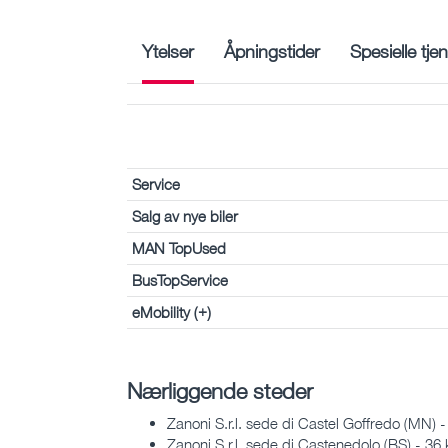
Ytelser
Åpningstider
Spesielle tje
Service
Salg av nye biler
MAN TopUsed
BusTopService
eMobility (+)
Nærliggende steder
Zanoni S.r.l. sede di Castel Goffredo (MN) 
Zanoni S.r.l. sede di Castenedolo (BS) - 36