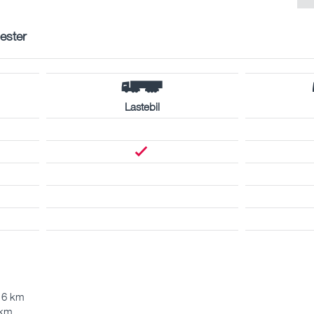
nester
Lastebil
- 6 km
 km