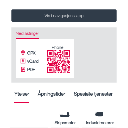
Vis i navigasjons-app
Nedlastinger
Phone:
GPX
vCard
PDF
Ytelser
Åpningstider
Spesielle tjenester
Skipsmotor
Industrimotorer