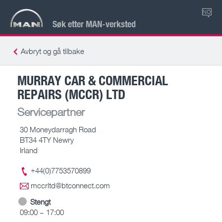
NO
Søk etter MAN-verksted
Avbryt og gå tilbake
MURRAY CAR & COMMERCIAL
REPAIRS (MCCR) LTD
Servicepartner
30 Moneydarragh Road
BT34 4TY Newry
Irland
+44(0)7753570899
mccrltd@btconnect.com
Stengt
09:00 – 17:00