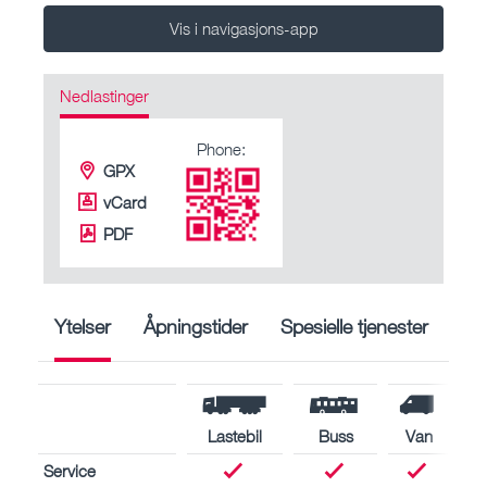
Vis i navigasjons-app
Nedlastinger
Phone:
GPX
vCard
PDF
Ytelser
Åpningstider
Spesielle tjenester
Lastebil
Buss
Van
Service