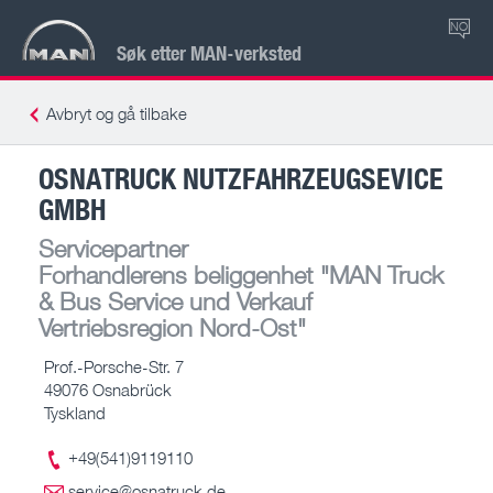
NO
Søk etter MAN-verksted
Avbryt og gå tilbake
OSNATRUCK NUTZFAHRZEUGSEVICE
GMBH
Servicepartner
Forhandlerens beliggenhet
"MAN Truck
& Bus Service und Verkauf
Vertriebsregion Nord-Ost"
Prof.-Porsche-Str. 7
49076 Osnabrück
Tyskland
+49(541)9119110
service@osnatruck.de