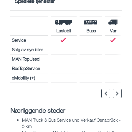
Spesielle tjenester
Lastebil
Buss
Van
Service
Salg av nye biler
MAN TopUsed
BusTopService
eMobility (+)
Nærliggende steder
MAN Truck & Bus Service und Verkauf Osnabrück -
5 km