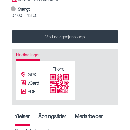
Stengt
07:00 – 13:00
Vis i navigasjons-app
Nedlastinger
Phone:
GPX
vCard
PDF
Ytelser
Åpningstider
Medarbeider