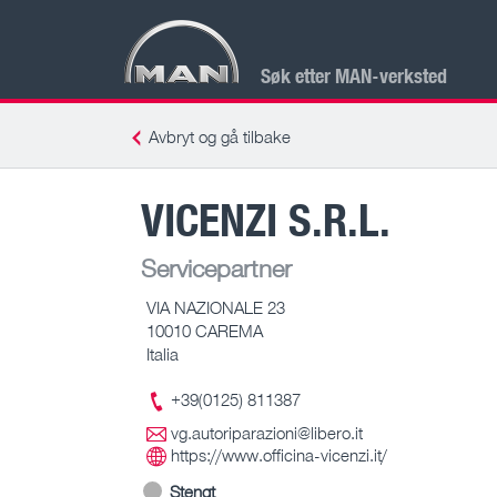
Søk etter MAN-verksted
Avbryt og gå tilbake
VICENZI S.R.L.
Servicepartner
VIA NAZIONALE 23
10010 CAREMA
Italia
+39(0125) 811387
vg.autoriparazioni@libero.it
https://www.officina-vicenzi.it/
Stengt