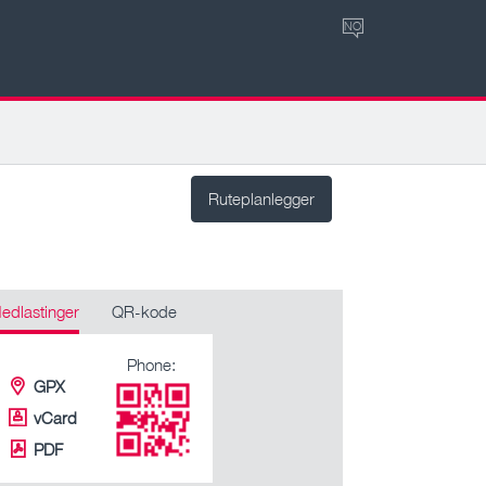
NO
Ruteplanlegger
edlastinger
QR-kode
Phone:
GPX
vCard
PDF