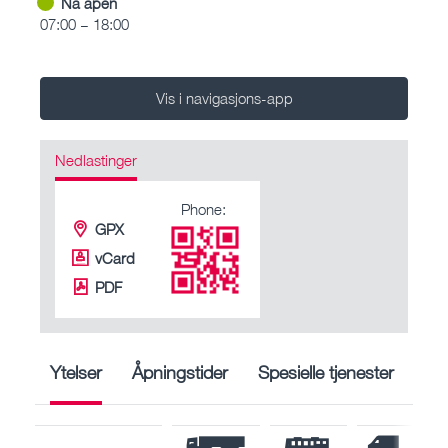
Nå åpen
07:00 – 18:00
Vis i navigasjons-app
Nedlastinger
Phone:
GPX
vCard
PDF
Ytelser
Åpningstider
Spesielle tjenester