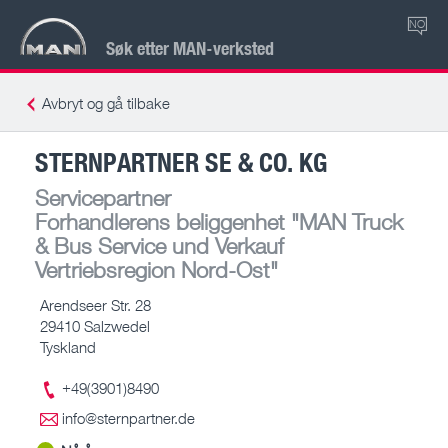
NO
Søk etter MAN-verksted
Avbryt og gå tilbake
STERNPARTNER SE & CO. KG
Servicepartner
Forhandlerens beliggenhet
"MAN Truck
& Bus Service und Verkauf
Vertriebsregion Nord-Ost"
Arendseer Str. 28
29410 Salzwedel
Tyskland
+49(3901)8490
info@sternpartner.de