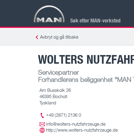
Søk etter MAN-verksted
Avbryt og gå tilbake
WOLTERS NUTZFAH
Servicepartner
Forhandlerens beliggenhet
"MAN Tr
Am Busskolk 26
46395 Bocholt
Tyskland
+49 (2871) 2136 0
info@wolters-nutzfahrzeuge.de
http://www.wolters-nutzfahrzeuge.de