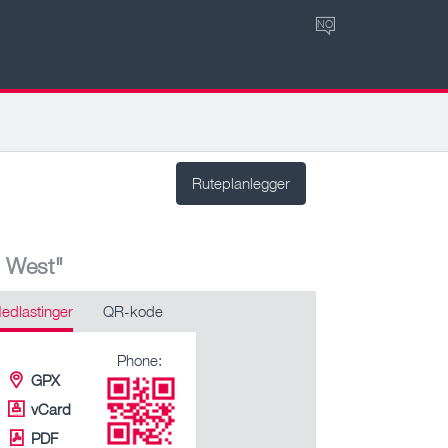
NO
Ruteplanlegger
n West"
edlastinger
QR-kode
Phone:
GPX
vCard
PDF