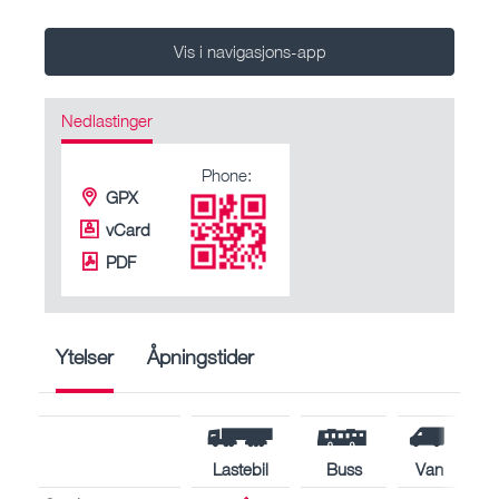
Vis i navigasjons-app
Nedlastinger
Phone:
GPX
vCard
PDF
Ytelser
Åpningstider
Lastebil
Buss
Van