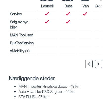
Lastebil
Buss
Van
Skipsmot
Service
Salg av nye
biler
MAN TopUsed
BusTopService
eMobility (+)
Nærliggende steder
MAN Importer Hrvatska d.o.o. - 49 km
Auto Hrvatska PSC Zagreb - 49 km
STV PLUS - 57 km