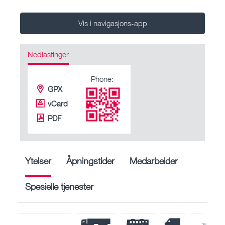
Vis i navigasjons-app
Nedlastinger
Phone:
GPX
vCard
PDF
Ytelser
Åpningstider
Medarbeider
Spesielle tjenester