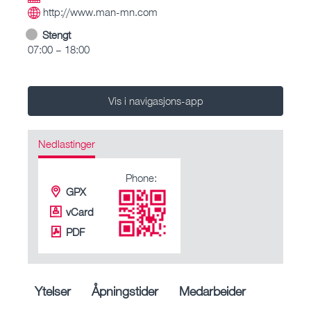
http://www.man-mn.com
Stengt
07:00 – 18:00
Vis i navigasjons-app
Nedlastinger
Phone:
GPX
vCard
PDF
Ytelser
Åpningstider
Medarbeider