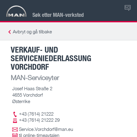
NO
Søk etter MAN-verksted
Avbryt og gå tilbake
VERKAUF- UND
SERVICENIEDERLASSUNG
VORCHDORF
MAN-Serviceyter
Josef Haas Straße 2
4655 Vorchdorf
Østerrike
+43 (7614) 21222
+43 (7614) 21222 29
Service.Vorchdorf@man.eu
til online-timeavtalen