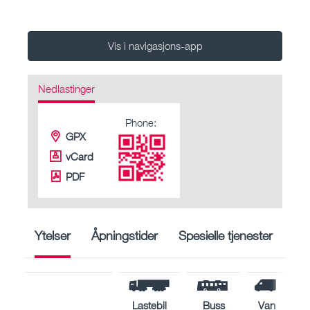
Vis i navigasjons-app
Nedlastinger
Phone:
GPX
vCard
PDF
Ytelser
Åpningstider
Spesielle tjenester
Lastebil
Buss
Van