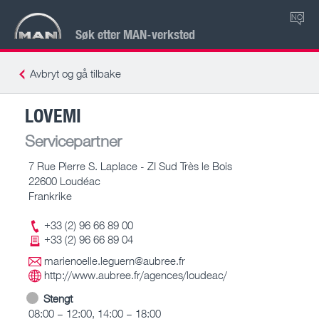
NO
Søk etter MAN-verksted
Avbryt og gå tilbake
LOVEMI
Servicepartner
7 Rue Pierre S. Laplace - ZI Sud Très le Bois
22600 Loudéac
Frankrike
+33 (2) 96 66 89 00
+33 (2) 96 66 89 04
marienoelle.leguern@aubree.fr
http://www.aubree.fr/agences/loudeac/
Stengt
08:00 – 12:00, 14:00 – 18:00