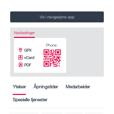
Vis i navigasjons-app
Nedlastinger
Phone:
GPX
vCard
PDF
Ytelser
Åpningstider
Medarbeider
Spesielle tjenester