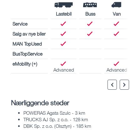
Lastebil
Buss
Van
Service
Salg av nye biler
MAN TopUsed
BusTopService
eMobility (+)
Advanced
Advanced
Nærliggende steder
POWERAS Agata Szulc - 3 km
TRUCKS AJ Sp. z o.o. - 128 km
DBK Sp. z o.o. (Olsztyn) - 185 km