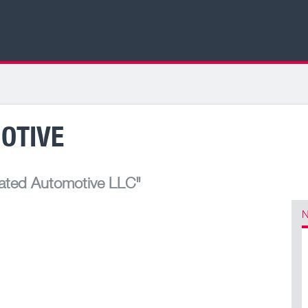
OTIVE
rated Automotive LLC"
N