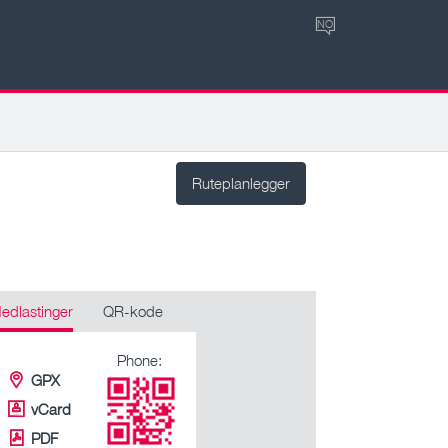
NO
Ruteplanlegger
edlastinger
QR-kode
Phone:
GPX
vCard
PDF