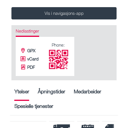
Vis i navigasjons-app
Nedlastinger
Phone:
GPX
vCard
PDF
Ytelser
Åpningstider
Medarbeider
Spesielle tjenester