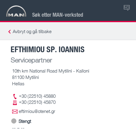
NO
Søk etter MAN-verksted
Avbryt og gå tilbake
EFTHIMIOU SP. IOANNIS
Servicepartner
10th km National Road Mytilini - Kalloni
81100 Mytilini
Hellas
+30 (22510) 45880
+30 (22510) 45870
eftimiou@otenet.gr
Stengt
-- – --