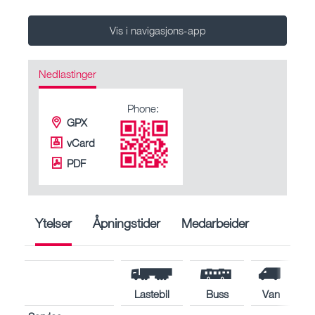
Vis i navigasjons-app
Nedlastinger
Phone:
GPX
vCard
PDF
Ytelser
Åpningstider
Medarbeider
Lastebil
Buss
Van