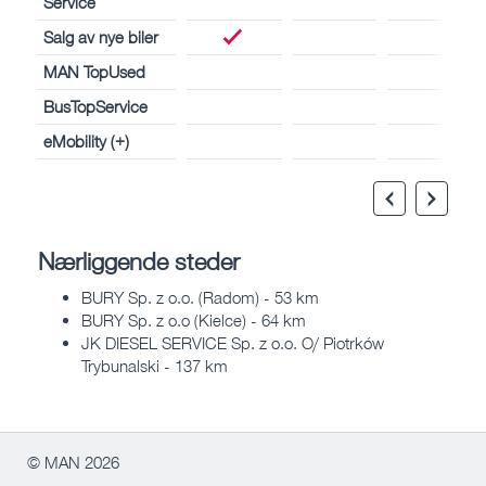
Service
Salg av nye biler
MAN TopUsed
BusTopService
eMobility (+)
Nærliggende steder
BURY Sp. z o.o. (Radom) - 53 km
BURY Sp. z o.o (Kielce) - 64 km
JK DIESEL SERVICE Sp. z o.o. O/ Piotrków
Trybunalski - 137 km
© MAN 2026