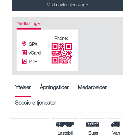
Vis i navigasjons-app
Nedlastinger
Phone:
GPX
vCard
PDF
Ytelser
Åpningstider
Medarbeider
Spesielle tjenester
Lastebil
Buss
Van